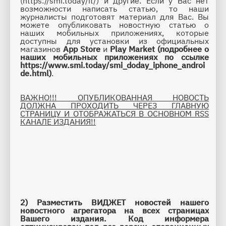
(https://smi.today/it/) и другие. Если у Вас нет 
возможности написать статью, то наши 
журналисты подготовят материал для Вас. Вы 
можете опубликовать новостную статью о 
наших мобильных приложениях, которые 
доступны для установки из официальных 
магазинов 
App Store
 и 
Play Market
 (подробнее о 
наших мобильных приложениях по ссылке 
https://www.smi.today/smi_doday_iphone_androi
de.html
)
.
ВАЖНО!!! ОПУБЛИКОВАННАЯ НОВОСТЬ 
ДОЛЖНА ПРОХОДИТЬ ЧЕРЕЗ ГЛАВНУЮ 
СТРАНИЦУ И ОТОБРАЖАТЬСЯ В ОСНОВНОМ RSS 
КАНАЛЕ ИЗДАНИЯ!!
2)
Разместить ВИДЖЕТ новостей нашего 
новостного агрегатора на всех страницах 
Вашего издания. Код информера 