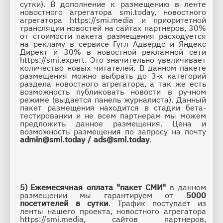
сутки). В дополнение к размещению в ленте 
новостного агрегатора smi.today, новостного 
агрегатора https://smi.media и приоритетной 
трансляции новостей на сайтах партнеров, 30% 
от стоимости пакета размещения расходуется 
на рекламу в сервисе Гугл Адвердс и Яндекс 
Директ и 30% в новостной рекламной сети 
https://smi.expert
. Это значительно увеличивает 
количество новых читателей. 
В данном пакете 
размещения можно выбрать до 3-х категорий 
раздела новостного агрегатора, а так же есть 
возможность публиковать новости в ручном 
режиме (выдается панель журналиста). 
Данный 
пакет размещения находится в стадии бета-
тестировании и не всем партнерам мы можем 
предложить данное размещения. Цена и 
возможность размещения по запросу на почту 
admin@smi.today
/ 
ads@smi.today
. 
5)
Ежемесячная оплата "пакет СМИ" 
в данном 
размещении мы гарантируем от 
5000 
посетителей в сутки
. Трафик поступает из 
ленты нашего проекта, новостного агрегатора 
https://smi.media, сайтов партнеров, 