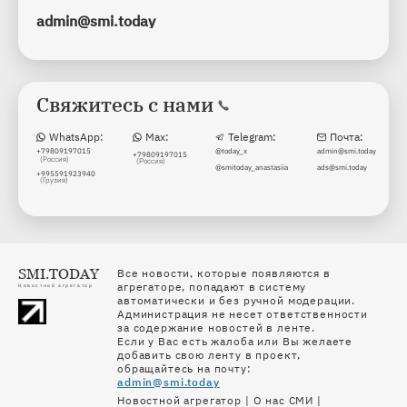
admin@smi.today
Свяжитесь с нами
WhatsApp:
Max:
Telegram:
Почта:
+79809197015
@today_x
admin@smi.today
+79809197015
(Россия)
(Россия)
@smitoday_anastasiia
ads@smi.today
+995591923940
(Грузия)
SMI.TODAY
Все новости, которые появляются в
агрегаторе, попадают в систему
Новостной агрегатор
автоматически и без ручной модерации.
Администрация не несет ответственности
за содержание новостей в ленте.
Если у Вас есть жалоба или Вы желаете
добавить свою ленту в проект,
обращайтесь на почту:
admin@smi.today
Новостной агрегатор
|
О нас СМИ
|