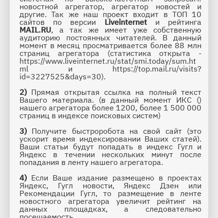
новостной агрегатор, агрегатор новостей и 
другие. Так же наш проект входит в ТОП 10 
сайтов по версии 
Liveinternet
 и рейтинга 
MAIL.RU
, а так же имеет уже собственную 
аудиторию постоянных читателей. В данный 
момент в месяц просматривается более 88 млн 
страниц агрегатора (статистика открыта - 
https://www.liveinternet.ru/stat/smi.today/sum.ht
ml
 и 
https://top.mail.ru/visits?
id=3227525&days=30
).
2)
 Прямая открытая ссылка на полный текст 
Вашего материала. (в данный момент ИКС () 
нашего агрегатора более 1200, более 1 500 000 
страниц в индексе поисковых систем)
3)
 Получите быстроробота на свой сайт (это 
ускорит время индексировании Ваших статей). 
Ваши статьи будут попадать в индекс Гугл и 
Яндекс в течении нескольких минут после 
попадания в ленту нашего агрегатора.
4)
 Если Ваше издание размещено в проектах 
Яндекс, Гугл новости, Яндекс Дзен или 
Рекомендации Гугл, то размещение в ленте 
новостного агрегатора увеличит рейтинг на 
данных площадках, а следовательно 
посещаемость.