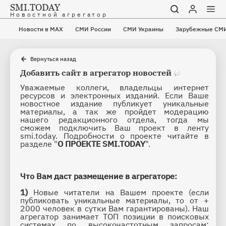
SMI.TODAY
Новостной агрегатор
Новости в MAX
СМИ России
СМИ Украины
Зарубежные СМ
Вернуться назад
Добавить сайт в агрегатор новостей
Уважаемые коллеги, владельцы интернет 
ресурсов и электронных изданий. Если Ваше 
новостное издание публикует уникальные 
материалы, а так же пройдет модерацию 
нашего редакционного отдела, тогда мы 
сможем подключить Ваш проект в ленту 
smi.today. Подробности о проекте читайте в 
разделе "
О ПРОЕКТЕ SMI.TODAY
".
Что Вам даст размещение в агрегаторе:
1) 
Новые читатели на Вашем проекте (если 
публиковать уникальные материалы, то от + 
2000 человек в сутки Вам гарантированы). Наш 
агрегатор занимает ТОП позиции в поисковых 
системах по высокочастотным запросам: 