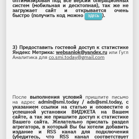
оптимизирован под все версии операционных 
систем (мобильная и 
десктопная
), так же не 
загружает сайт и открывается очень 
быстро 
(получить код можно 
).
ЗДЕСЬ
3)
Предоставить гостевой доступ к статистике 
Яндекс Метрика: 
websaniok@yandex.ru
 или Гугл 
Аналитика для 
co.smi.today@gmail.com
После 
выполнения условий
 пришлите письмо 
на адрес 
admin@smi.today
 / 
ads@smi.today
, с 
указанием ссылки на статью и оповестите о 
успешной установки ВИДЖЕТА на Вашем 
сайте, а так же пришлите доступ к статистике 
Вашего сайта. Желательно прислать раздел 
агрегатора, в который Вы бы хотели добавить 
издание и RSS канал для подключения 
(убедитесь, что RSS канал соответствует 