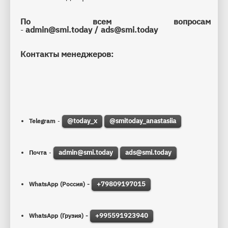
По всем вопросам
- 
admin@smi.today
/ 
ads@smi.today
Контакты менеджеров: 
@today_x
@
smitoday_
anastasiia
Telegram
 - 
admin@smi.today
ads@smi.today
Почта
 - 
+79809197015
WhatsApp (Россия) - 
+995591923940
WhatsApp (Грузия) -