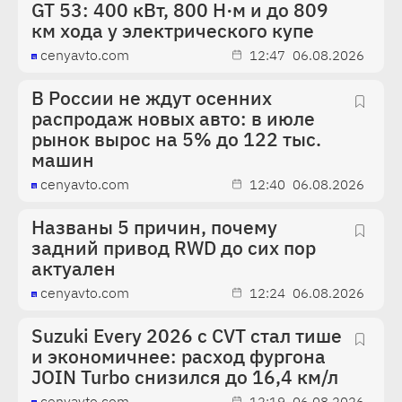
GT 53: 400 кВт, 800 Н·м и до 809
км хода у электрического купе
cenyavto.com
12:47
06.08.2026
В России не ждут осенних
распродаж новых авто: в июле
рынок вырос на 5% до 122 тыс.
машин
cenyavto.com
12:40
06.08.2026
Названы 5 причин, почему
задний привод RWD до сих пор
актуален
cenyavto.com
12:24
06.08.2026
Suzuki Every 2026 с CVT стал тише
и экономичнее: расход фургона
JOIN Turbo снизился до 16,4 км/л
cenyavto.com
12:19
06.08.2026