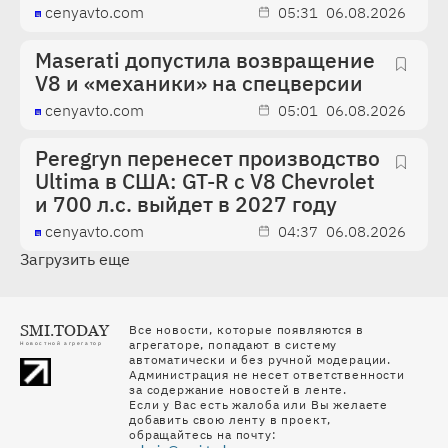
cenyavto.com
05:31
06.08.2026
Maserati допустила возвращение
V8 и «механики» на спецверсии
cenyavto.com
05:01
06.08.2026
Peregryn перенесет производство
Ultima в США: GT-R с V8 Chevrolet
и 700 л.с. выйдет в 2027 году
cenyavto.com
04:37
06.08.2026
Загрузить еще
SMI.TODAY
Все новости, которые появляются в
агрегаторе, попадают в систему
Новостной агрегатор
автоматически и без ручной модерации.
Администрация не несет ответственности
за содержание новостей в ленте.
Если у Вас есть жалоба или Вы желаете
добавить свою ленту в проект,
обращайтесь на почту: