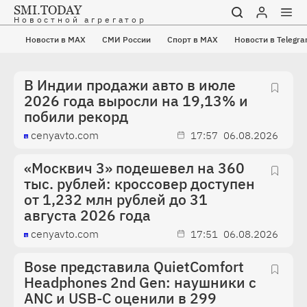
SMI.TODAY
Новостной агрегатор
Новости в MAX
Новости в MAX
СМИ России
СМИ России
СМИ Украины
Спорт в MAX
Новости в Telegr
Зарубежные СМ
В Индии продажи авто в июле
2026 года выросли на 19,13% и
побили рекорд
cenyavto.com
17:57
06.08.2026
«Москвич 3» подешевел на 360
тыс. рублей: кроссовер доступен
от 1,232 млн рублей до 31
августа 2026 года
cenyavto.com
17:51
06.08.2026
Bose представила QuietComfort
Headphones 2nd Gen: наушники с
ANC и USB-C оценили в 299