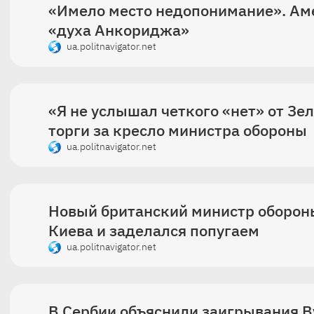
«Имело место недопонимание». Ам
«духа Анкориджа»
ua.politnavigator.net
«Я не услышал четкого «нет» от З
торги за кресло министра обороны
ua.politnavigator.net
Новый британский министр оборон
Киева и заделался попугаем
ua.politnavigator.net
В Сербии объяснили заигрывания В