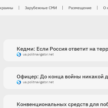
краины
Зарубежные СМИ
Размещение
О 
Кедми: Если Россия ответит на тер
ua.politnavigator.net
Офицер: До конца войны никакой 
ua.politnavigator.net
Конвенциональных средств для поб