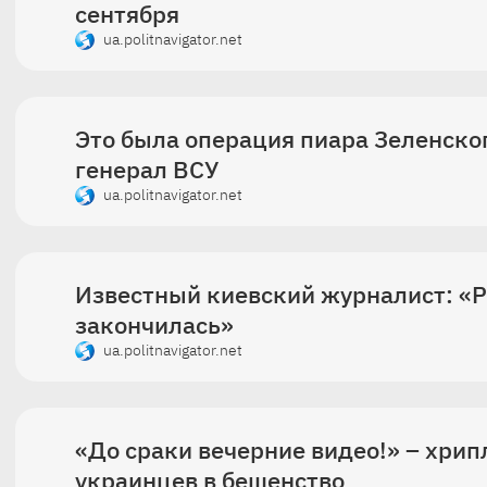
сентября
ua.politnavigator.net
Это была операция пиара Зеленског
генерал ВСУ
ua.politnavigator.net
Известный киевский журналист: «Р
закончилась»
ua.politnavigator.net
«До сраки вечерние видео!» – хрип
украинцев в бешенство