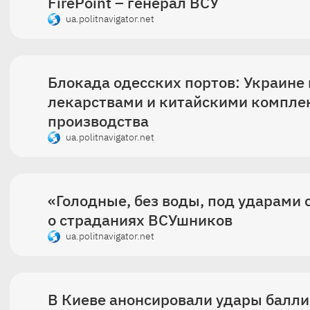
FirePoint – генерал ВСУ
ua.politnavigator.net
Блокада одесских портов: Украине
лекарствами и китайскими компле
производства
ua.politnavigator.net
«Голодные, без воды, под ударами
о страданиях ВСУшников
ua.politnavigator.net
В Киеве анонсировали удары балли